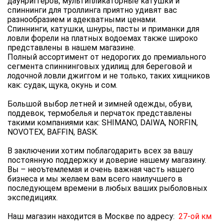
даунриггеров, мультипликаторные катушки и
спиннинги для троллинга приятно удивят вас
разнообразием и адекватными ценами.
Спиннинги, катушки, шнуры, пасты и приманки для
ловли форели на платных водоемах также широко
представлены в нашем магазине.
Полный ассортимент от недорогих до премиального
сегмента спиннинговых удилищ для береговой и
лодочной ловли джиггом и не только, таких хищников
как: судак, щука, окунь и сом.
Большой выбор летней и зимней одежды, обуви,
поддевок, термобелья и перчаток представлены
такими компаниями как: SHIMANO, DAIWA, NORFIN,
NOVOTEX, BAFFIN, BASK.
В заключении хотим поблагодарить всех за вашу
постоянную поддержку и доверие нашему магазину.
Вы – неоътемлемая и очень важная часть нашего
бизнеса и мы желаем вам всего наилучшего в
последующем времени в любых ваших рыболовных
экспедициях.
Наш магазин находится в Москве по адресу:
27-ой км