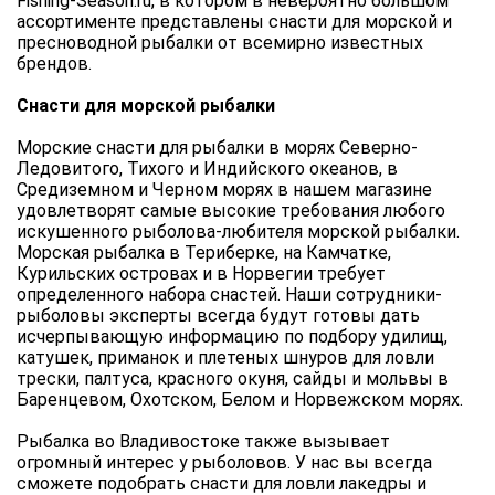
Fishing-Season.ru, в котором в невероятно большом
ассортименте представлены снасти для морской и
пресноводной рыбалки от всемирно известных
брендов.
Снасти для морской рыбалки
Морские снасти для рыбалки в морях Северно-
Ледовитого, Тихого и Индийского океанов, в
Средиземном и Черном морях в нашем магазине
удовлетворят самые высокие требования любого
искушенного рыболова-любителя морской рыбалки.
Морская рыбалка в Териберке, на Камчатке,
Курильских островах и в Норвегии требует
определенного набора снастей. Наши сотрудники-
рыболовы эксперты всегда будут готовы дать
исчерпывающую информацию по подбору удилищ,
катушек, приманок и плетеных шнуров для ловли
трески, палтуса, красного окуня, сайды и мольвы в
Баренцевом, Охотском, Белом и Норвежском морях.
Рыбалка во Владивостоке также вызывает
огромный интерес у рыболовов. У нас вы всегда
сможете подобрать снасти для ловли лакедры и