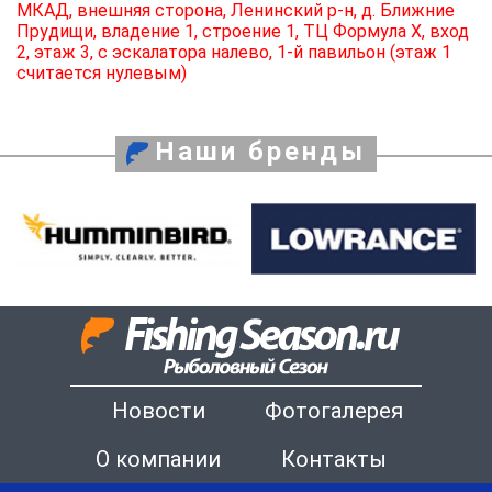
МКАД, внешняя сторона, Ленинский р-н, д. Ближние
Прудищи, владение 1, строение 1, ТЦ Формула X, вход
2, этаж 3, с эскалатора налево, 1-й павильон (этаж 1
считается нулевым)
Наши бренды
Новости
Фотогалерея
О компании
Контакты