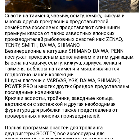
Снасти на тайменя, чавычу, семгу, кумжу, кижуча и
многих других прекрасных представителей
семейства лососевых представляют спиннинги
премиум класса от таких известных японских
производителей рыболовных снастей как: ZENAQ,
TENRY, SMITH, DAIWA, SHIMANO.
Безинерционные катушки SHIMANO, DAIWA, PENN
послужат прекрасным дополнением к этим удилищам.
Блесна на чавычу, семгу, кижуча, хариуса, ленка и
тайменя, воблеры на тайменя и мыши являются
гордостью нашей коллекции.
Шнуры плетеные VARIVAS, YGK, DAIWA, SHIMANO,
POWER PRO и многих других брендов представлены
последними новинками.
Крючки ассисты, тройники, заводные кольца,
вертлюжки с застежкой и другая необходимая
фурнитура для рыбалки также представлена от
проверенных японских производителей.
Полная программа снастей для троллинга:
даунриггеры SCOTTY, все аксессуары для