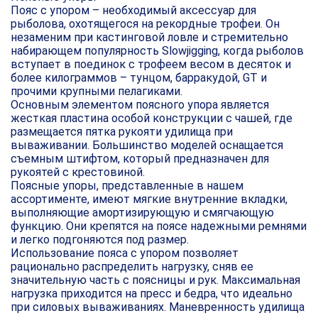
Пояс с упором
– необходимый аксессуар для
рыболова, охотящегося на рекордные трофеи. Он
незаменим при кастинговой ловле и стремительно
набирающем популярность Slowjigging, когда рыболов
вступает в поединок с трофеем весом в десяток и
более килограммов – тунцом, барракудой, GT и
прочими крупными пелагиками.
Основным элементом поясного упора является
жесткая пластина особой конструкции с чашей, где
размещается пятка рукояти удилища при
вываживании. Большинство моделей оснащается
съемным штифтом, который предназначен для
рукоятей с крестовиной.
Поясные упоры, представленные в нашем
ассортименте, имеют мягкие внутренние вкладки,
выполняющие амортизирующую и смягчающую
функцию. Они крепятся на поясе надежными ремнями
и легко подгоняются под размер.
Использование пояса с упором позволяет
рационально распределить нагрузку, сняв ее
значительную часть с поясницы и рук. Максимальная
нагрузка приходится на пресс и бедра, что идеально
при силовых вываживаниях. Маневренность удилища