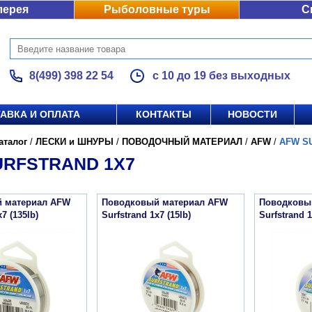
лерея
Рыболовные туры
С
8(499) 398 22 54
с 10 до 19 без выходных
АВКА И ОПЛАТА
КОНТАКТЫ
НОВОСТИ
аталог
/
ЛЕСКИ и ШНУРЫ
/
ПОВОДОЧНЫЙ МАТЕРИАЛ
/
AFW
/
AFW S
URFSTRAND 1X7
 материал AFW
Поводковый материал AFW
Поводковы
7 (135lb)
Surfstrand 1x7 (15lb)
Surfstrand 1