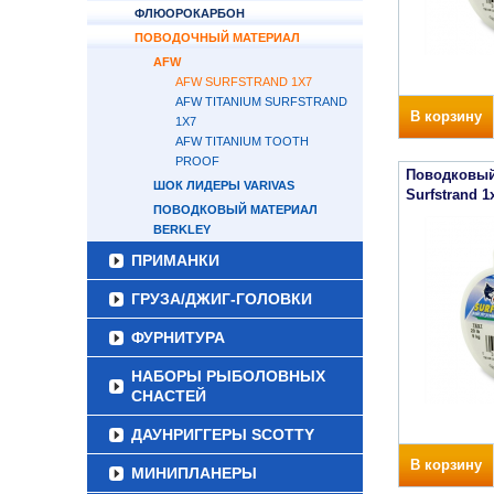
ФЛЮОРОКАРБОН
ПОВОДОЧНЫЙ МАТЕРИАЛ
AFW
AFW SURFSTRAND 1X7
AFW TITANIUM SURFSTRAND
В корзину
1X7
AFW TITANIUM TOOTH
PROOF
Поводковый
ШОК ЛИДЕРЫ VARIVAS
Surfstrand 1x
ПОВОДКОВЫЙ МАТЕРИАЛ
BERKLEY
ПРИМАНКИ
ГРУЗА/ДЖИГ-ГОЛОВКИ
ФУРНИТУРА
НАБОРЫ РЫБОЛОВНЫХ
СНАСТЕЙ
ДАУНРИГГЕРЫ SCOTTY
В корзину
МИНИПЛАНЕРЫ