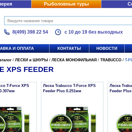
лерея
Рыболовные туры
С
8(499) 398 22 54
с 10 до 19 без выходных
АВКА И ОПЛАТА
КОНТАКТЫ
НОВОСТИ
аталог
/
ЛЕСКИ и ШНУРЫ
/
ЛЕСКА МОНОФИЛЬНАЯ
/
TRABUCCO
/
T-F
E XPS FEEDER
cco T-Force XPS
Леска Trabucco T-Force XPS
Леска Trabu
 0.307мм
Feeder Plus 0.251мм
Feeder Plus