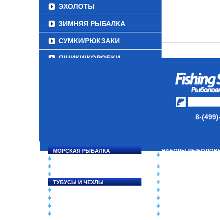
ЭХОЛОТЫ
ЗИМНЯЯ РЫБАЛКА
СУМКИ/РЮКЗАКИ
ЯЩИКИ/КОРОБКИ
ИЗОТЕРМИЧЕСКИЕ
КОНТЕЙНЕРЫ
ОЧКИ
8-(499)
МОРСКАЯ РЫБАЛКА
НАБОРЫ РЫБОЛОВ
СНАСТИ НА ЛОСОСЯ
СНАСТЕЙ
КАТУШКИ
ДАУНРИГГЕРЫ SCOT
УДИЛИЩА
МИНИПЛАНЕРЫ
ТУБУСЫ И ЧЕХЛЫ
ОДЕЖДА
ЛЕСКИ И ШНУРЫ
ОБУВЬ
ПРИМАНКИ
АКСЕССУАРЫ
ГРУЗА/ДЖИГ-ГОЛОВКИ
ЛАКИ ДЛЯ ПРИМАНО
ФУРНИТУРА
ПОДВОДНЫЕ КАМЕ