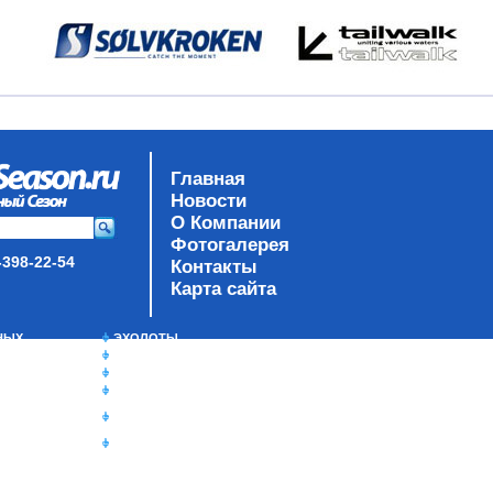
Главная
Новости
О Компании
Фотогалерея
-398-22-54
Контакты
Карта сайта
НЫХ
ЭХОЛОТЫ
ЗИМНЯЯ РЫБАЛКА
TY
СУМКИ/РЮКЗАКИ
ЯЩИКИ/КОРОБКИ
ИЗОТЕРМИЧЕСКИЕ
КОНТЕЙНЕРЫ
ОЧКИ
К
РЫ