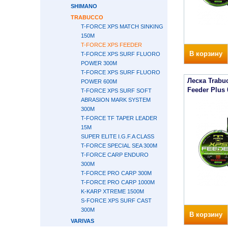
SHIMANO
TRABUCCO
T-FORCE XPS MATCH SINKING
150М
T-FORCE XPS FEEDER
В корзину
T-FORCE XPS SURF FLUORO
POWER 300М
T-FORCE XPS SURF FLUORO
Леска Trabu
POWER 600М
Feeder Plus 
T-FORCE XPS SURF SOFT
ABRASION MARK SYSTEM
300М
T-FORCE TF TAPER LEADER
15М
SUPER ELITE I.G.F.A CLASS
T-FORCE SPECIAL SEA 300М
T-FORCE CARP ENDURO
300М
T-FORCE PRO CARP 300М
T-FORCE PRO CARP 1000М
K-KARP XTREME 1500М
S-FORCE XPS SURF CAST
300М
В корзину
VARIVAS