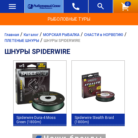
0
РЫБОЛОВНЫЕ ТУРЫ
/
/
/
/
Главная
Каталог
МОРСКАЯ РЫБАЛКА
СНАСТИ в НОРВЕГИЮ
/
ПЛЕТЕНЫЕ ШНУРЫ
ШНУРЫ SPIDERWIRE
ШНУРЫ SPIDERWIRE
Spiderwire Dura-4 Moss
Spiderwire Stealth Braid
Green (1800m)
(1800m)