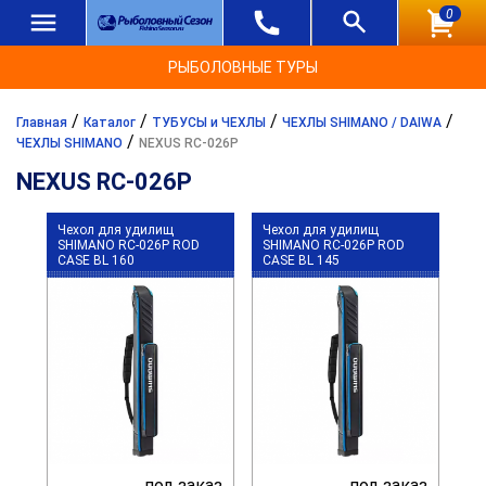
0
РЫБОЛОВНЫЕ ТУРЫ
/
/
/
/
Главная
Каталог
ТУБУСЫ и ЧЕХЛЫ
ЧЕХЛЫ SHIMANO / DAIWA
/
ЧЕХЛЫ SHIMANO
NEXUS RC-026P
NEXUS RC-026P
Чехол для удилищ
Чехол для удилищ
SHIMANO RC-026P ROD
SHIMANO RC-026P ROD
CASE BL 160
CASE BL 145
под заказ
под заказ