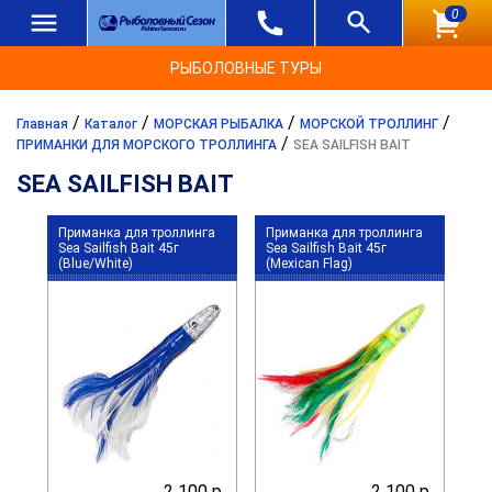
0
РЫБОЛОВНЫЕ ТУРЫ
/
/
/
/
Главная
Каталог
МОРСКАЯ РЫБАЛКА
МОРСКОЙ ТРОЛЛИНГ
/
ПРИМАНКИ ДЛЯ МОРСКОГО ТРОЛЛИНГА
SEA SAILFISH BAIT
SEA SAILFISH BAIT
Приманка для троллинга
Приманка для троллинга
Sea Sailfish Bait 45г
Sea Sailfish Bait 45г
(Blue/White)
(Mexican Flag)
2 100 р.
2 100 р.