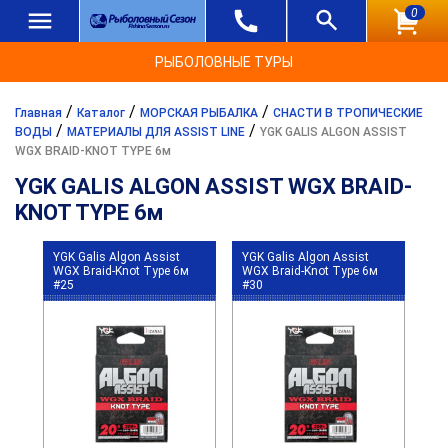
0
РЫБОЛОВНЫЕ ТУРЫ
/
/
/
Главная
Каталог
МОРСКАЯ РЫБАЛКА
СНАСТИ В ТРОПИЧЕСКИЕ
/
/
ВОДЫ
МАТЕРИАЛЫ ДЛЯ ASSIST LINE
YGK GALIS ALGON ASSIST
WGX BRAID-KNOT TYPE 6м
YGK GALIS ALGON ASSIST WGX BRAID-
KNOT TYPE 6м
YGK Galis Algon Assist
YGK Galis Algon Assist
WGX Braid-Knot Type 6м
WGX Braid-Knot Type 6м
#25
#30