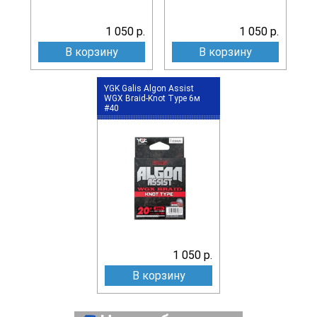
1 050 р.
1 050 р.
В корзину
В корзину
YGK Galis Algon Assist
WGX Braid-Knot Type 6м
#40
1 050 р.
В корзину