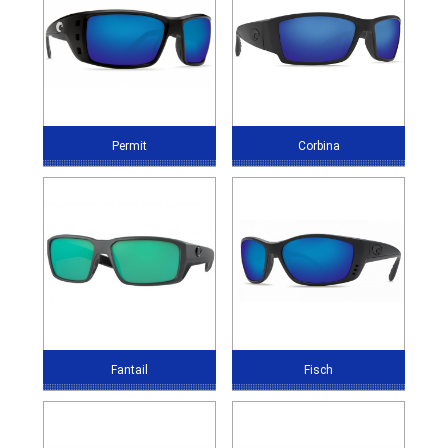
Permit
Corbina
Fantail
Fisch