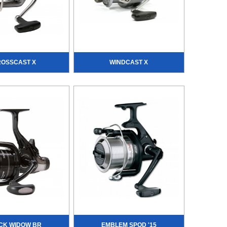
OSSCAST X
WINDCAST X
CK WIDOW BR
EMBLEM SPOD '15