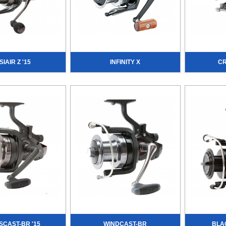
IAIR Z '15
INFINITY X
CR
CAST-BR '15
WINDCAST-BR
BLA