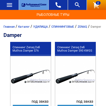
0
РЫБОЛОВНЫЕ ТУРЫ
/
/
/
/
/
Главная
Каталог
УДИЛИЩА
СПИННИНГОВЫЕ
ZENAQ
Damper
Damper
Спиннинг Zenaq Defi
Спиннинг Zenaq Defi
Muthos Damper S76
Muthos Damper S90 KWGS
под заказ
под заказ