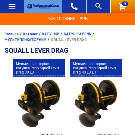
0
РЫБОЛОВНЫЕ ТУРЫ
/
/
/
/
Главная
Каталог
КАТУШКИ
КАТУШКИ PENN
/
МУЛЬТИПЛИКАТОРНЫЕ
SQUALL LEVER DRAG
SQUALL LEVER DRAG
Мультипликаторная
Мультипликаторная
катушка Penn Squall Lever
катушка Penn Squall Lever
Drag 30 LD
Drag 40 LD LH
под заказ
под заказ