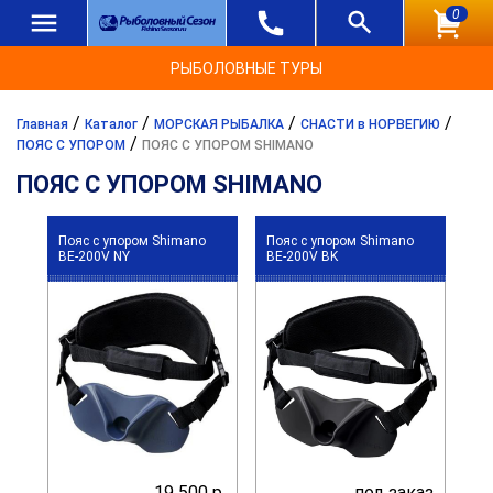
0
РЫБОЛОВНЫЕ ТУРЫ
/
/
/
/
Главная
Каталог
МОРСКАЯ РЫБАЛКА
СНАСТИ в НОРВЕГИЮ
/
ПОЯС С УПОРОМ
ПОЯС С УПОРОМ SHIMANO
ПОЯС С УПОРОМ SHIMANO
Пояс с упором Shimano
Пояс с упором Shimano
BE-200V NY
BE-200V BK
19 500 р.
под заказ