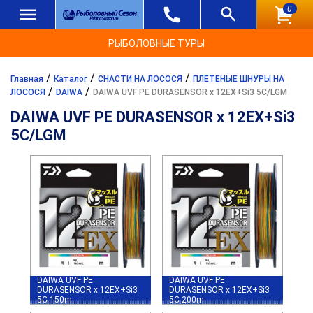
0
РЫБОЛОВНЫЕ ТУРЫ
/
/
/
Главная
Каталог
СНАСТИ НА ЛОСОСЯ
ПЛЕТЕНЫЕ ШНУРЫ НА
/
/
ЛОСОСЯ
DAIWA
DAIWA UVF PE DURASENSOR x 12EX+Si3 5C/LGM
DAIWA UVF PE DURASENSOR x 12EX+Si3
5C/LGM
DAIWA UVF PE
DAIWA UVF PE
DURASENSOR x 12EX+Si3
DURASENSOR x 12EX+Si3
5C 150m
5C 200m