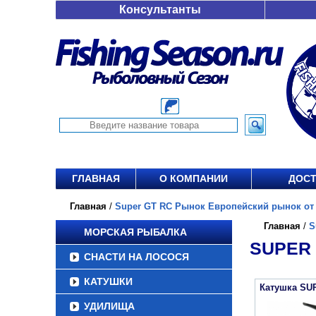
Консультанты
ГЛАВНАЯ
О КОМПАНИИ
ДОСТ
Главная
/
Super GT RC Рынок Европейский рынок от 7
Главная
/
S
МОРСКАЯ РЫБАЛКА
SUPER 
СНАСТИ НА ЛОСОСЯ
КАТУШКИ
Катушка SU
УДИЛИЩА