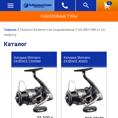
0
РЫБОЛОВНЫЕ ТУРЫ
/
Главная
Exsence Количество подшипников 9 SA-RB+1RB от по
запросу
Каталог
Катушка Shimano
Катушка Shimano
EXSENCE C3000M
EXSENCE 4000S
35 500 р.
под заказ