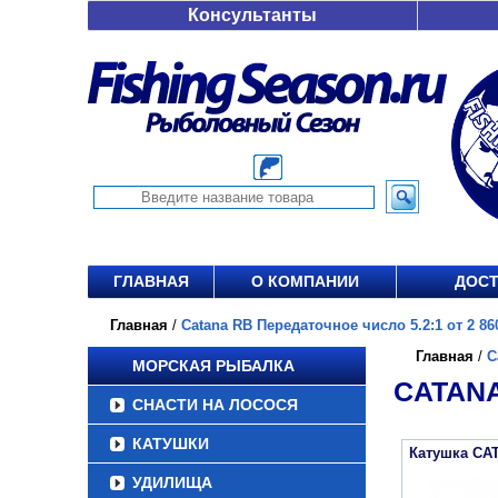
Консультанты
ГЛАВНАЯ
О КОМПАНИИ
ДОСТ
Главная
/
Catana RB Передаточное число 5.2:1 от 2 86
Главная
/
C
МОРСКАЯ РЫБАЛКА
CATANA
СНАСТИ НА ЛОСОСЯ
КАТУШКИ
Катушка CA
УДИЛИЩА