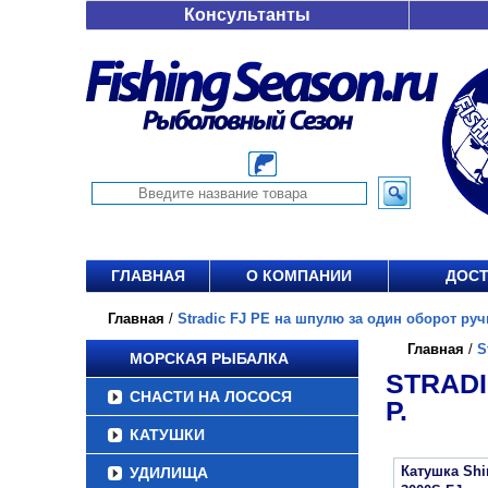
Консультанты
ГЛАВНАЯ
О КОМПАНИИ
ДОСТ
Главная
/
Stradic FJ PE на шпулю за один оборот ручки
Главная
/
S
МОРСКАЯ РЫБАЛКА
STRADI
СНАСТИ НА ЛОСОСЯ
Р.
КАТУШКИ
Катушка Sh
УДИЛИЩА