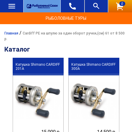
0
РЫБОЛОВНЫЕ ТУРЫ
/
Главная
Cardiff PE на шпулю за один оборот ручки,(см) 61 от 8 500
р.
Каталог
Катушка Shimano CARDIFF
Катушка Shimano CARDIFF
201A
300A
15 000 р.
14 500 р.