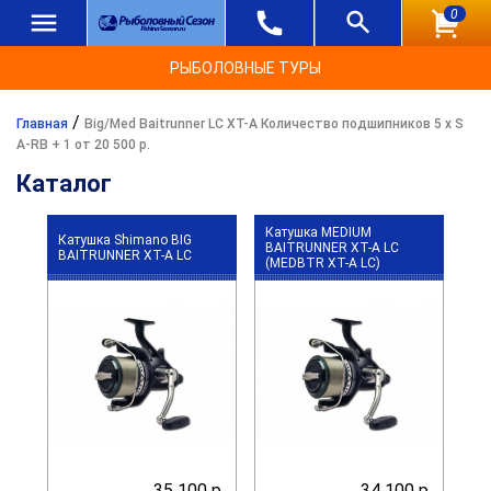
0
РЫБОЛОВНЫЕ ТУРЫ
/
Главная
Big/Med Baitrunner LC XT-A Количество подшипников 5 x S
A-RB + 1 от 20 500 р.
Каталог
Катушка MEDIUM
Катушка Shimano BIG
BAITRUNNER XT-A LC
BAITRUNNER XT-A LC
(MEDBTR XT-A LC)
35 100 р.
34 100 р.